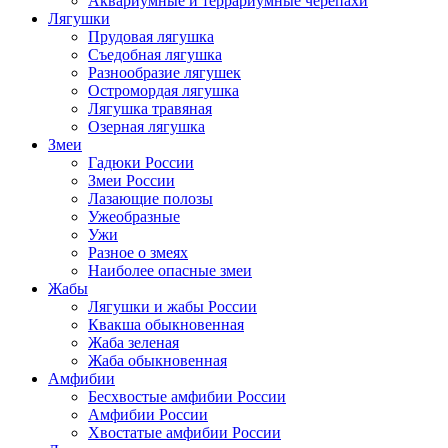
Аквариумные и террариумные черепахи
Лягушки
Прудовая лягушка
Съедобная лягушка
Разнообразие лягушек
Остромордая лягушка
Лягушка травяная
Озерная лягушка
Змеи
Гадюки России
Змеи России
Лазающие полозы
Ужеобразные
Ужи
Разное о змеях
Наиболее опасные змеи
Жабы
Лягушки и жабы России
Квакша обыкновенная
Жаба зеленая
Жаба обыкновенная
Амфибии
Бесхвостые амфибии России
Амфибии России
Хвостатые амфибии России