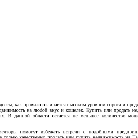
ссы, как правило отличается высоким уровнем спроса и предл
едвижимость на любой вкус и кошелек. Купить или продать н
ых. В данной области остается не меньшее количество мош
елторы помогут избежать встречи с подобными предприни
е только качественно продать или купить недвижимость на Та