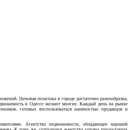
ожений. Ценовая политика в городе достаточно разнообразна,
едвижимость в Одессе желают многие. Каждый день на рынке
енников, готовых воспользоваться наивностью продавцов и
мателями. Агентство недвижимости, обладающее хорошей
ирова. К тому же, сотрудники агентства готовы предоставить