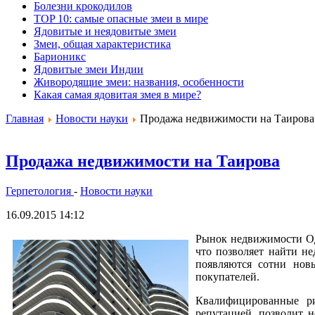
Болезни крокодилов
TOP 10: самые опасные змеи в мире
Ядовитые и неядовитые змеи
Змеи, общая характеристика
Барионикс
Ядовитые змеи Индии
Живородящие змеи: названия, особенности
Какая самая ядовитая змея в мире?
Главная
Новости науки
Продажа недвижимости на Таирова
Продажа недвижимости на Таирова
Герпетология
-
Новости науки
16.09.2015 14:12
Рынок недвижимости Оде
что позволяет найти н
появляются сотни нов
покупателей.
Квалифицированные ри
репутацией, позволит н