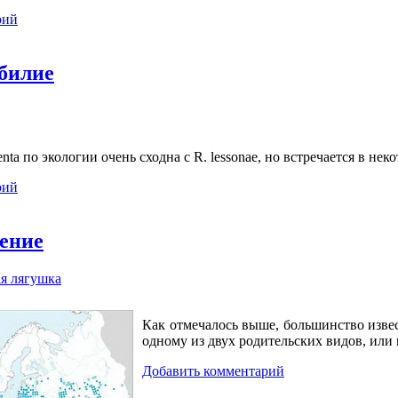
рий
билие
lenta по экологии очень сходна с R. lessonae, но встречается в не
рий
ение
я лягушка
Как отмечалось выше, большинство извес
одному из двух родительских видов, или 
Добавить комментарий