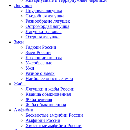
Аквариумные и террариумные черепахи
Лягушки
Прудовая лягушка
Съедобная лягушка
Разнообразие лягушек
Остромордая лягушка
Лягушка травяная
Озерная лягушка
Змеи
Гадюки России
Змеи России
Лазающие полозы
Ужеобразные
Ужи
Разное о змеях
Наиболее опасные змеи
Жабы
Лягушки и жабы России
Квакша обыкновенная
Жаба зеленая
Жаба обыкновенная
Амфибии
Бесхвостые амфибии России
Амфибии России
Хвостатые амфибии России