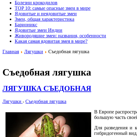
Болезни крокодилов
TOP 10: самые опасные змеи в мире
Ядовитые и неядовитые змеи
Змеи, общая характеристика
Барионикс
Ядовитые змеи Индии
Живородящие змеи: названия, особенности
Какая самая ядовитая змея в мире?
Главная
Лягушки
Съедобная лягушка
Съедобная лягушка
ЛЯГУШКА СЪЕДОБНАЯ
Лягушки
-
Съедобная лягушка
В Европе распростра
большую часть своей 
Для разведения и 
гибридогенный вид,