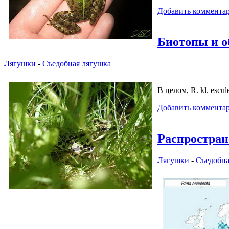
Добавить коммента
Биотопы и о
Лягушки
-
Съедобная лягушка
В целом, R. kl. escu
Добавить коммента
Распростран
Лягушки
-
Съедобна