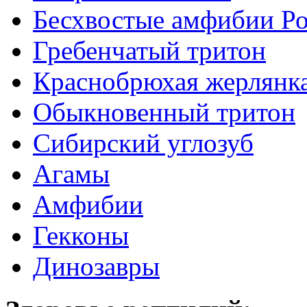
Бесхвостые амфибии Р
Гребенчатый тритон
Краснобрюхая жерлянк
Обыкновенный тритон
Сибирский углозуб
Агамы
Амфибии
Гекконы
Динозавры