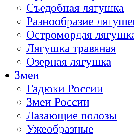
Съедобная лягушка
Разнообразие лягуше
Остромордая лягушк
Лягушка травяная
Озерная лягушка
Змеи
Гадюки России
Змеи России
Лазающие полозы
Ужеобразные