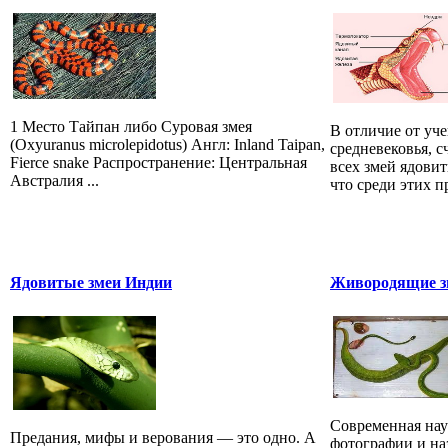
1 Место Тайпан либо Суровая змея
В отличие от уч
(Oxyuranus microlepidotus) Англ: Inland Taipan,
средневековья, 
Fierce snake Распространение: Центральная
всех змей ядови
Австралия ...
что среди этих 
Ядовитые змеи Индии
Живородящие зм
Современная наук
Предания, мифы и верования — это одно. А
фотографии и на