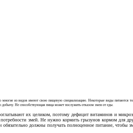
но многие из видов имеют свою пищевую специализацию. Некоторые виды питаются то
ю добычу. Не способствующая пища может послужить отказом змеи от еды.
роглатывают их целиком, поэтому дефицит витаминов и микроэл
потребности змей. Не нужно кормить грызунов кормом для дру
ни обязательно должны получать полноценное питание, чтобы з