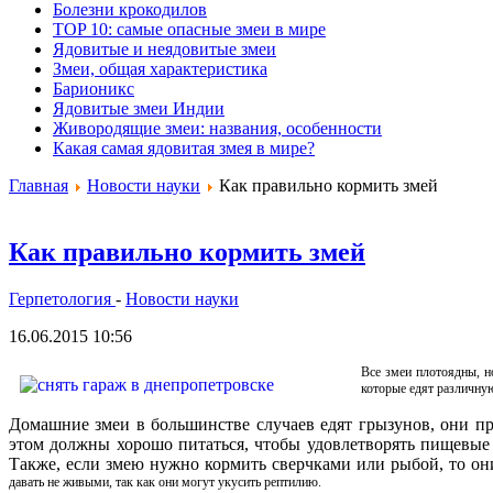
Болезни крокодилов
TOP 10: самые опасные змеи в мире
Ядовитые и неядовитые змеи
Змеи, общая характеристика
Барионикс
Ядовитые змеи Индии
Живородящие змеи: названия, особенности
Какая самая ядовитая змея в мире?
Главная
Новости науки
Как правильно кормить змей
Как правильно кормить змей
Герпетология
-
Новости науки
16.06.2015 10:56
Все змеи плотоядны, 
которые едят различну
Домашние змеи в большинстве случаев едят грызунов, они п
этом должны хорошо питаться, чтобы удовлетворять пищевые 
Также, если змею нужно кормить сверчками или рыбой, то о
давать не живыми, так как они могут укусить рептилию.