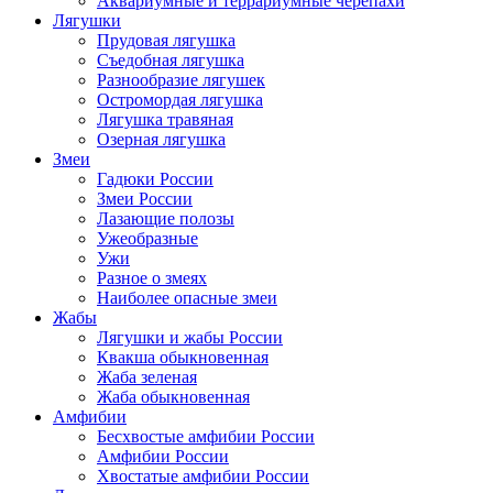
Аквариумные и террариумные черепахи
Лягушки
Прудовая лягушка
Съедобная лягушка
Разнообразие лягушек
Остромордая лягушка
Лягушка травяная
Озерная лягушка
Змеи
Гадюки России
Змеи России
Лазающие полозы
Ужеобразные
Ужи
Разное о змеях
Наиболее опасные змеи
Жабы
Лягушки и жабы России
Квакша обыкновенная
Жаба зеленая
Жаба обыкновенная
Амфибии
Бесхвостые амфибии России
Амфибии России
Хвостатые амфибии России