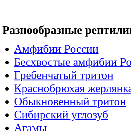
Разнообразные рептили
Амфибии России
Бесхвостые амфибии Р
Гребенчатый тритон
Краснобрюхая жерлянк
Обыкновенный тритон
Сибирский углозуб
Агамы