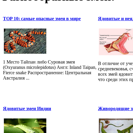
TOP 10: самые опасные змеи в мире
Ядовитые и нея
1 Место Тайпан либо Суровая змея
В отличие от уч
(Oxyuranus microlepidotus) Англ: Inland Taipan,
средневековья, 
Fierce snake Распространение: Центральная
всех змей ядови
Австралия ...
что среди этих 
Ядовитые змеи Индии
Живородящие зм