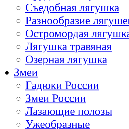
Съедобная лягушка
Разнообразие лягуше
Остромордая лягушк
Лягушка травяная
Озерная лягушка
Змеи
Гадюки России
Змеи России
Лазающие полозы
Ужеобразные