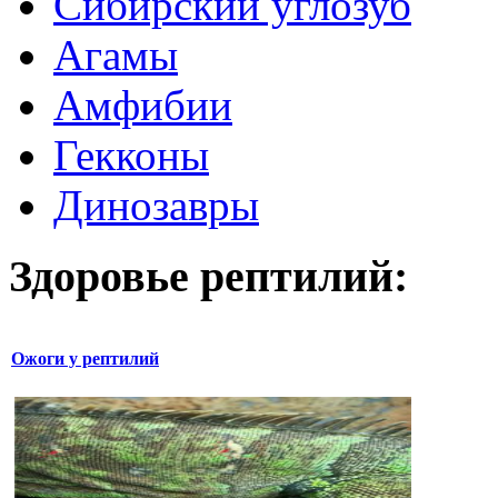
Сибирский углозуб
Агамы
Амфибии
Гекконы
Динозавры
Здоровье рептилий:
Ожоги у рептилий