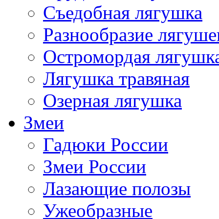
Съедобная лягушка
Разнообразие лягуше
Остромордая лягушк
Лягушка травяная
Озерная лягушка
Змеи
Гадюки России
Змеи России
Лазающие полозы
Ужеобразные