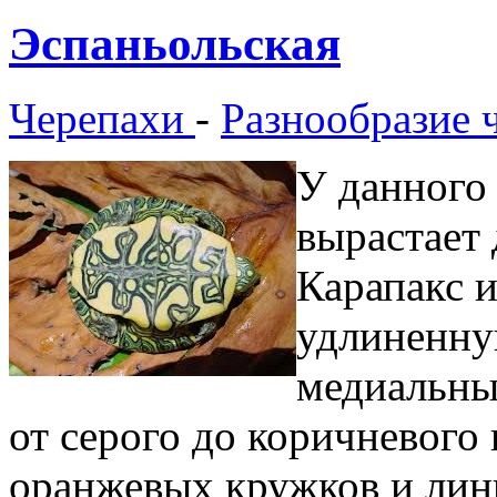
Эспаньольская
Черепахи
-
Разнообразие 
У данного 
вырастает 
Карапакс 
удлиненну
медиальный
от серого до коричневого 
оранжевых кружков и лин