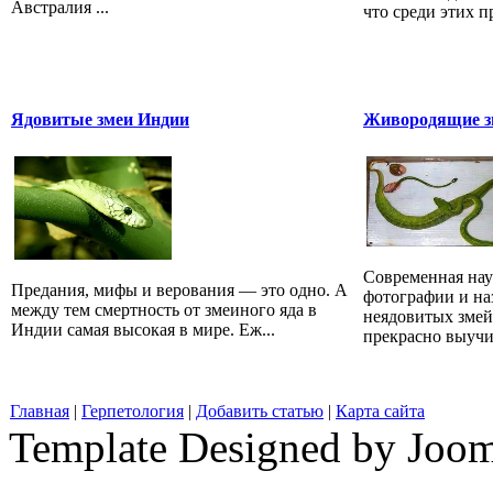
Австралия ...
что среди этих 
Ядовитые змеи Индии
Живородящие зм
Современная наук
Предания, мифы и верования — это одно. А
фотографии и на
между тем смертность от змеиного яда в
неядовитых змей
Индии самая высокая в мире. Еж...
прекрасно выучит
Главная
|
Герпетология
|
Добавить статью
|
Карта сайта
Template Designed by Joo