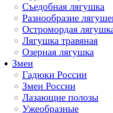
Съедобная лягушка
Разнообразие лягуше
Остромордая лягушк
Лягушка травяная
Озерная лягушка
Змеи
Гадюки России
Змеи России
Лазающие полозы
Ужеобразные