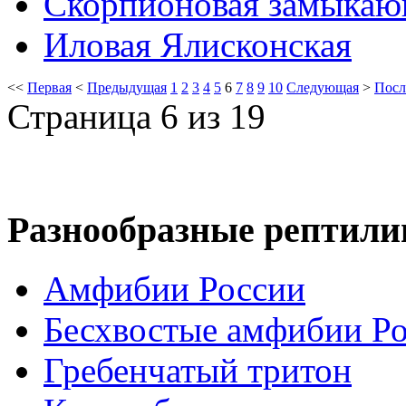
Скорпионовая замыкаю
Иловая Ялисконская
<<
Первая
<
Предыдущая
1
2
3
4
5
6
7
8
9
10
Следующая
>
Посл
Страница 6 из 19
Разнообразные рептили
Амфибии России
Бесхвостые амфибии Р
Гребенчатый тритон