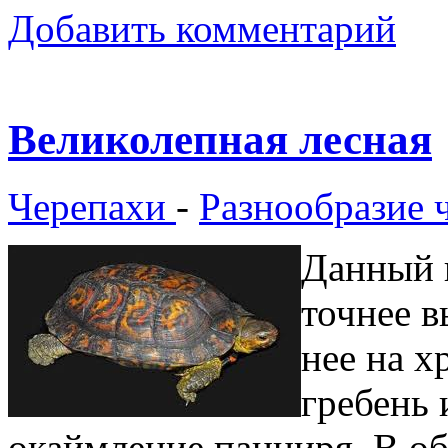
Добавить комментарий
Великолепная лесная
Черепахи
-
Разнообразие 
Данный в
точнее в
нее на х
гребень 
окаймление панциря. В об