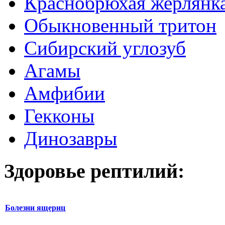
Краснобрюхая жерлянк
Обыкновенный тритон
Сибирский углозуб
Агамы
Амфибии
Гекконы
Динозавры
Здоровье рептилий:
Болезни ящериц