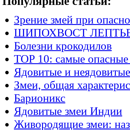
Популярные статьи:
Зрение змей при опасн
ШИПОХВОСТ ЛЕПТЬЕНА 
Болезни крокодилов
TOP 10: самые опасные
Ядовитые и неядовитые
Змеи, общая характери
Барионикс
Ядовитые змеи Индии
Живородящие змеи: наз