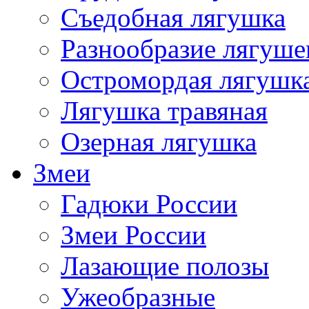
Съедобная лягушка
Разнообразие лягуше
Остромордая лягушк
Лягушка травяная
Озерная лягушка
Змеи
Гадюки России
Змеи России
Лазающие полозы
Ужеобразные