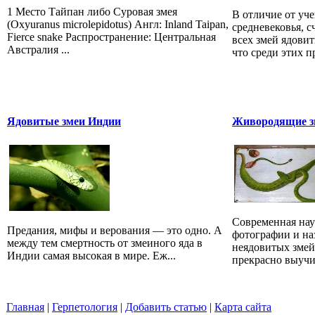
1 Место Тайпан либо Суровая змея
В отличие от уч
(Oxyuranus microlepidotus) Англ: Inland Taipan,
средневековья, 
Fierce snake Распространение: Центральная
всех змей ядови
Австралия ...
что среди этих 
Ядовитые змеи Индии
Живородящие зм
Современная наук
Предания, мифы и верования — это одно. А
фотографии и на
между тем смертность от змеиного яда в
неядовитых змей
Индии самая высокая в мире. Еж...
прекрасно выучит
Главная
|
Герпетология
|
Добавить статью
|
Карта сайта