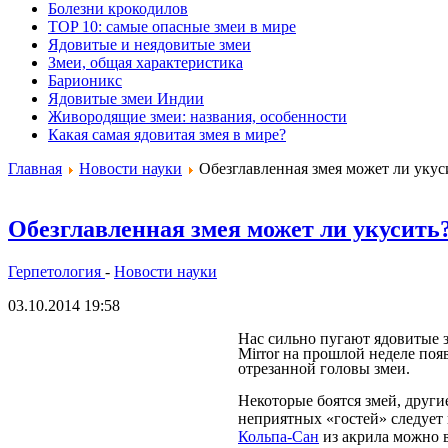
Болезни крокодилов
TOP 10: самые опасные змеи в мире
Ядовитые и неядовитые змеи
Змеи, общая характеристика
Барионикс
Ядовитые змеи Индии
Живородящие змеи: названия, особенности
Какая самая ядовитая змея в мире?
Главная
Новости науки
Обезглавленная змея может ли укус
Обезглавленная змея может ли укусить
Герпетология
-
Новости науки
03.10.2014 19:58
Нас сильно пугают ядовитые зм
Mirror на прошлой неделе поя
отрезанной головы змеи.
Некоторые боятся змей, други
неприятных «гостей» следует
Кольпа-Сан
из акрила можно 