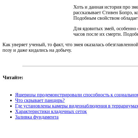
Хоть и данная история про зм
рассказывает Стивен Бопрэ, к
Подобным свойством обладает
Для ядовитых змей, особенно 
часов после их смерти. Подоб
Как уверяет ученый, то факт, что змея оказалась обезглавленн
позу и даже кидались на добычу.
Читайте:
Ящерицы продемонстрировали способность к социально
Что скрывает панцирь?
Где установлены камеры видеонаблюдения в террариума
Характеристики кладочных сеток
Заливка фундамента