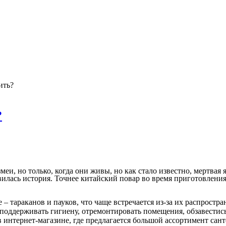
ить?
?
еи, но только, когда они живы, но как стало известно, мертвая я
вилась история. Точнее китайский повар во время приготовления
е – тараканов и пауков, что чаще встречается из-за их распрост
 поддерживать гигиену, отремонтировать помещения, обзавестис
в интернет-магазине, где предлагается большой ассортимент сан