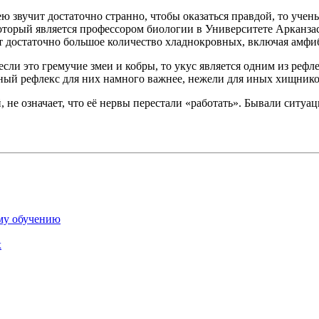
ею звучит достаточно странно, чтобы оказаться правдой, то учен
оторый является профессором биологии в Университете Арканзаса
 достаточно большое количество хладнокровных, включая амфи
если это гремучие змеи и кобры, то укус является одним из реф
ный рефлекс для них намного важнее, нежели для иных хищников
ой, не означает, что её нервы перестали «работать». Бывали сит
му обучению
х