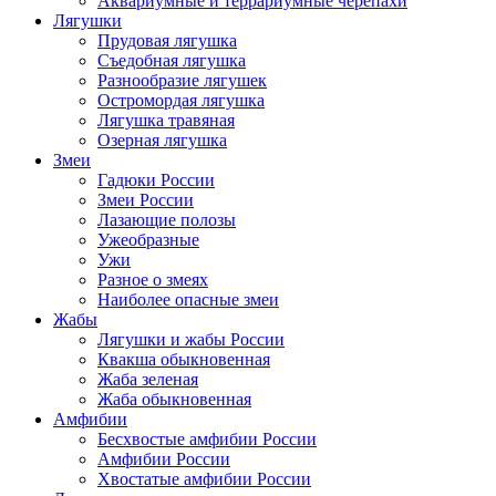
Аквариумные и террариумные черепахи
Лягушки
Прудовая лягушка
Съедобная лягушка
Разнообразие лягушек
Остромордая лягушка
Лягушка травяная
Озерная лягушка
Змеи
Гадюки России
Змеи России
Лазающие полозы
Ужеобразные
Ужи
Разное о змеях
Наиболее опасные змеи
Жабы
Лягушки и жабы России
Квакша обыкновенная
Жаба зеленая
Жаба обыкновенная
Амфибии
Бесхвостые амфибии России
Амфибии России
Хвостатые амфибии России