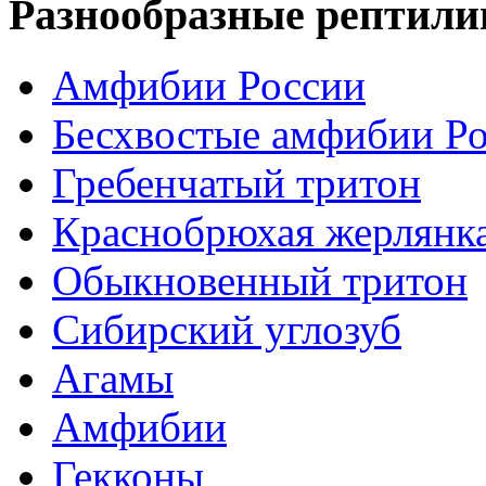
Разнообразные рептили
Амфибии России
Бесхвостые амфибии Р
Гребенчатый тритон
Краснобрюхая жерлянк
Обыкновенный тритон
Сибирский углозуб
Агамы
Амфибии
Гекконы