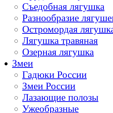
Съедобная лягушка
Разнообразие лягуше
Остромордая лягушк
Лягушка травяная
Озерная лягушка
Змеи
Гадюки России
Змеи России
Лазающие полозы
Ужеобразные