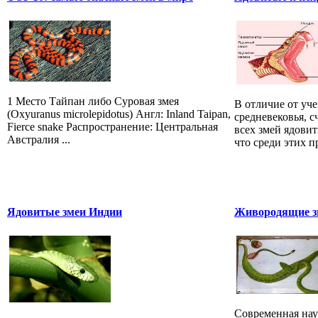
1 Место Тайпан либо Суровая змея
В отличие от уч
(Oxyuranus microlepidotus) Англ: Inland Taipan,
средневековья, 
Fierce snake Распространение: Центральная
всех змей ядови
Австралия ...
что среди этих 
Ядовитые змеи Индии
Живородящие зм
Современная наук