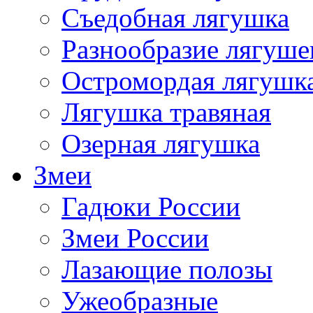
Съедобная лягушка
Разнообразие лягуше
Остромордая лягушк
Лягушка травяная
Озерная лягушка
Змеи
Гадюки России
Змеи России
Лазающие полозы
Ужеобразные