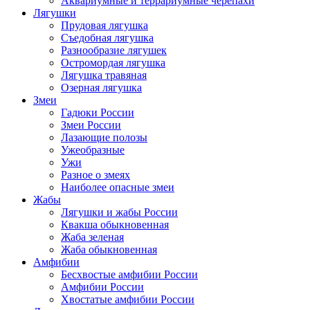
Аквариумные и террариумные черепахи
Лягушки
Прудовая лягушка
Съедобная лягушка
Разнообразие лягушек
Остромордая лягушка
Лягушка травяная
Озерная лягушка
Змеи
Гадюки России
Змеи России
Лазающие полозы
Ужеобразные
Ужи
Разное о змеях
Наиболее опасные змеи
Жабы
Лягушки и жабы России
Квакша обыкновенная
Жаба зеленая
Жаба обыкновенная
Амфибии
Бесхвостые амфибии России
Амфибии России
Хвостатые амфибии России