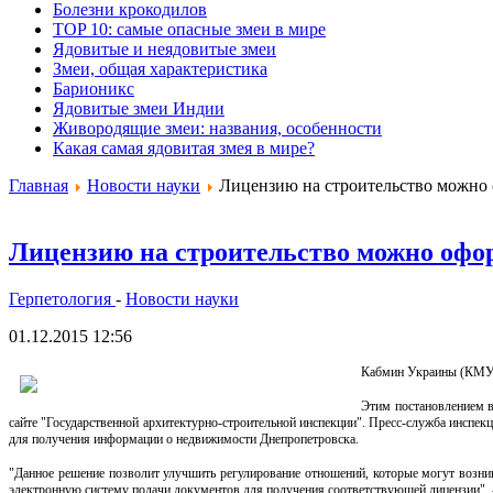
Болезни крокодилов
TOP 10: самые опасные змеи в мире
Ядовитые и неядовитые змеи
Змеи, общая характеристика
Барионикс
Ядовитые змеи Индии
Живородящие змеи: названия, особенности
Какая самая ядовитая змея в мире?
Главная
Новости науки
Лицензию на строительство можно 
Лицензию на строительство можно офо
Герпетология
-
Новости науки
01.12.2015 12:56
Кабмин Украины (КМУ) 
Этим постановлением в
сайте "Государственной архитектурно-строительной инспекции". Пресс-служба инспек
для получения информации о недвижимости Днепропетровска.
"Данное решение позволит улучшить регулирование отношений, которые могут возника
электронную систему подачи документов для получения соответствующей лицензии", 