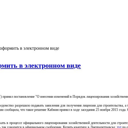
оформить в электронном виде
рмить в электронном виде
принял постановление "О внесении изменений в Порядок лицензирования хозяйственной
едомство разрешило подавать заявления для получения лицензии для строительства, а
ции сообщила, что такое решение Кабмин принял в ходе заседания 25 ноября 2015 года.
ть в процессе официального лицензирования хозяйственной деятельности для строител
- так говорится в официальном сообщении. Купить квартиру в Днепропетровске,
тут
по о