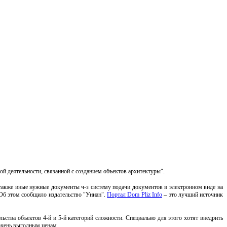
 деятельности, связанной с созданием объектов архитектуры".
 также иные нужные документы ч-з систему подачи документов в электронном виде на
 Об этом сообщило издательство "Униан".
Портал Dom Pliz Info
– это лучший источник
ьства объектов 4-й и 5-й категорий сложности. Специально для этого хотят внедрить
чень выгодным ценам.