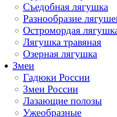
Съедобная лягушка
Разнообразие лягуше
Остромордая лягушк
Лягушка травяная
Озерная лягушка
Змеи
Гадюки России
Змеи России
Лазающие полозы
Ужеобразные