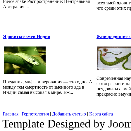
Fierce snake Распространение: Центральная
всех змей ядови
Австралия ...
что среди этих 
Ядовитые змеи Индии
Живородящие зм
Современная наук
Предания, мифы и верования — это одно. А
фотографии и на
между тем смертность от змеиного яда в
неядовитых змей
Индии самая высокая в мире. Еж...
прекрасно выучит
Главная
|
Герпетология
|
Добавить статью
|
Карта сайта
Template Designed by Joo