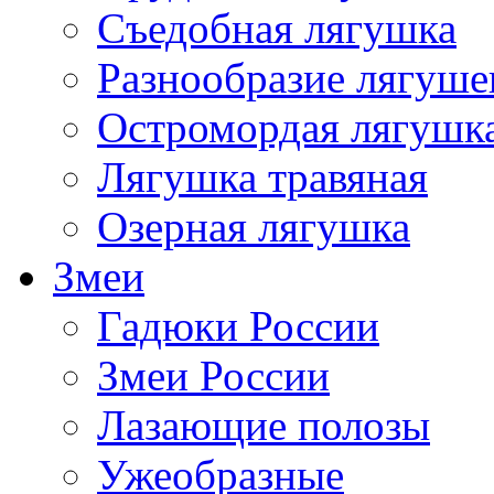
Съедобная лягушка
Разнообразие лягуше
Остромордая лягушк
Лягушка травяная
Озерная лягушка
Змеи
Гадюки России
Змеи России
Лазающие полозы
Ужеобразные