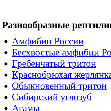
Разнообразные рептили
Амфибии России
Бесхвостые амфибии Р
Гребенчатый тритон
Краснобрюхая жерлянк
Обыкновенный тритон
Сибирский углозуб
Агамы