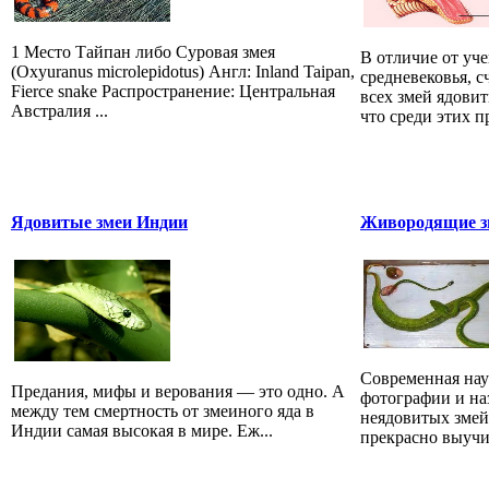
1 Место Тайпан либо Суровая змея
В отличие от уч
(Oxyuranus microlepidotus) Англ: Inland Taipan,
средневековья, 
Fierce snake Распространение: Центральная
всех змей ядови
Австралия ...
что среди этих 
Ядовитые змеи Индии
Живородящие зм
Современная наук
Предания, мифы и верования — это одно. А
фотографии и на
между тем смертность от змеиного яда в
неядовитых змей
Индии самая высокая в мире. Еж...
прекрасно выучит