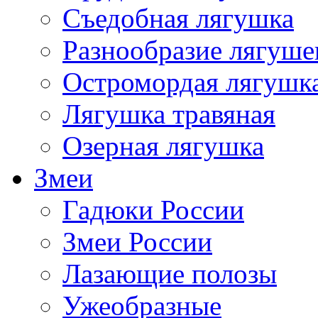
Съедобная лягушка
Разнообразие лягуше
Остромордая лягушк
Лягушка травяная
Озерная лягушка
Змеи
Гадюки России
Змеи России
Лазающие полозы
Ужеобразные