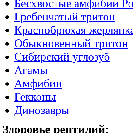
Бесхвостые амфибии Р
Гребенчатый тритон
Краснобрюхая жерлянк
Обыкновенный тритон
Сибирский углозуб
Агамы
Амфибии
Гекконы
Динозавры
Здоровье рептилий: