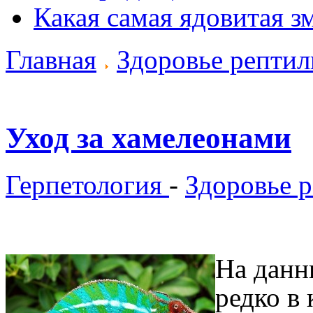
Какая самая ядовитая з
Главная
Здоровье репти
Уход за хамелеонами
Герпетология
-
Здоровье 
На данн
редко в