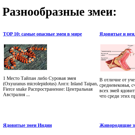
Разнообразные змеи:
TOP 10: самые опасные змеи в мире
Ядовитые и нея
1 Место Тайпан либо Суровая змея
В отличие от уч
(Oxyuranus microlepidotus) Англ: Inland Taipan,
средневековья, 
Fierce snake Распространение: Центральная
всех змей ядови
Австралия ...
что среди этих 
Ядовитые змеи Индии
Живородящие зм