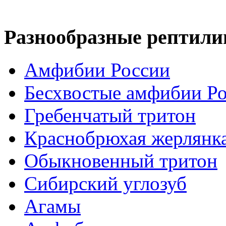
Разнообразные рептили
Амфибии России
Бесхвостые амфибии Р
Гребенчатый тритон
Краснобрюхая жерлянк
Обыкновенный тритон
Сибирский углозуб
Агамы