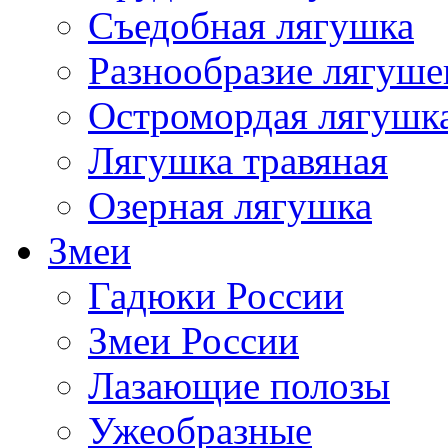
Съедобная лягушка
Разнообразие лягуше
Остромордая лягушк
Лягушка травяная
Озерная лягушка
Змеи
Гадюки России
Змеи России
Лазающие полозы
Ужеобразные