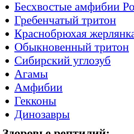
Бесхвостые амфибии Р
Гребенчатый тритон
Краснобрюхая жерлянк
Обыкновенный тритон
Сибирский углозуб
Агамы
Амфибии
Гекконы
Динозавры
Здоровье рептилий: