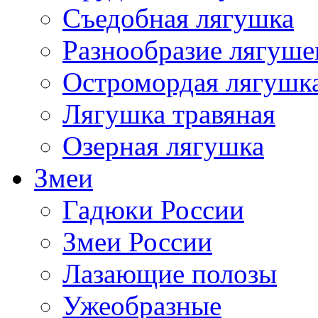
Съедобная лягушка
Разнообразие лягуше
Остромордая лягушк
Лягушка травяная
Озерная лягушка
Змеи
Гадюки России
Змеи России
Лазающие полозы
Ужеобразные