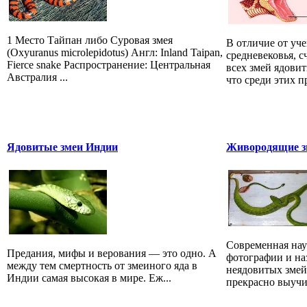
1 Место Тайпан либо Суровая змея
В отличие от уч
(Oxyuranus microlepidotus) Англ: Inland Taipan,
средневековья, 
Fierce snake Распространение: Центральная
всех змей ядови
Австралия ...
что среди этих 
Ядовитые змеи Индии
Живородящие зм
Современная наук
Предания, мифы и верования — это одно. А
фотографии и на
между тем смертность от змеиного яда в
неядовитых змей
Индии самая высокая в мире. Еж...
прекрасно выучит