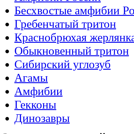
Бесхвостые амфибии Р
Гребенчатый тритон
Краснобрюхая жерлянк
Обыкновенный тритон
Сибирский углозуб
Агамы
Амфибии
Гекконы
Динозавры