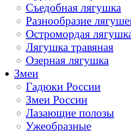
Съедобная лягушка
Разнообразие лягуше
Остромордая лягушк
Лягушка травяная
Озерная лягушка
Змеи
Гадюки России
Змеи России
Лазающие полозы
Ужеобразные