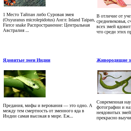
1 Место Тайпан либо Суровая змея
В отличие от уч
(Oxyuranus microlepidotus) Англ: Inland Taipan,
средневековья, 
Fierce snake Распространение: Центральная
всех змей ядови
Австралия ...
что среди этих 
Ядовитые змеи Индии
Живородящие зм
Современная наук
Предания, мифы и верования — это одно. А
фотографии и на
между тем смертность от змеиного яда в
неядовитых змей
Индии самая высокая в мире. Еж...
прекрасно выучит