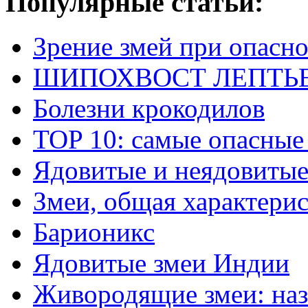
Популярные статьи:
Зрение змей при опасн
ШИПОХВОСТ ЛЕПТЬЕНА 
Болезни крокодилов
TOP 10: самые опасные
Ядовитые и неядовитые
Змеи, общая характери
Барионикс
Ядовитые змеи Индии
Живородящие змеи: наз