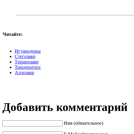
Читайте:
Игуанодоны
Стегозавр
Тиранозавр
Трицератопс
Aллозавр
Добавить комментарий
Имя (обязательное)