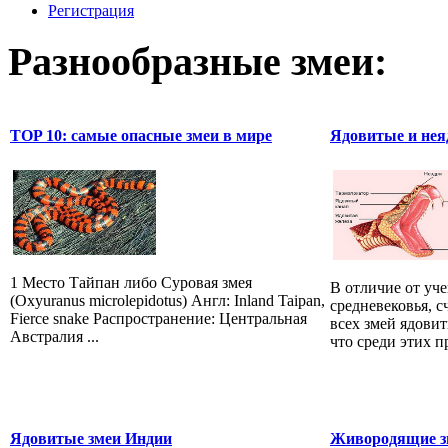
Регистрация
Разнообразные змеи:
TOP 10: самые опасные змеи в мире
Ядовитые и нея
1 Место Тайпан либо Суровая змея
В отличие от уч
(Oxyuranus microlepidotus) Англ: Inland Taipan,
средневековья, 
Fierce snake Распространение: Центральная
всех змей ядови
Австралия ...
что среди этих 
Ядовитые змеи Индии
Живородящие зм