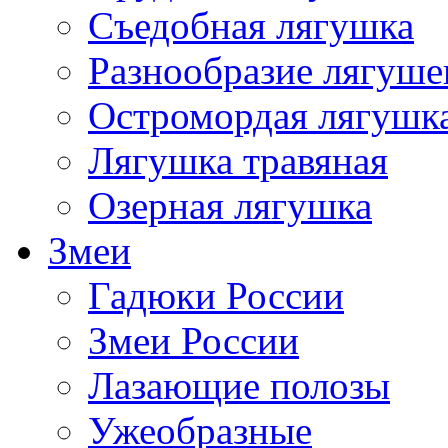
Съедобная лягушка
Разнообразие лягуше
Остромордая лягушк
Лягушка травяная
Озерная лягушка
Змеи
Гадюки России
Змеи России
Лазающие полозы
Ужеобразные