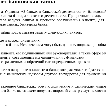
ает банковская тайна
ом Украины «О банках и банковской деятельности», банковско
клиента банка, а также его деятельности. Процентные вклады в
ера берутся банком в процессе обслуживания клиента, для 
базе данных Универсал банка.
я тайна подразумевает защиту следующих пунктов:
ле и корреспондентских;
етного банка. Исключением могут быть данные, подлежащие обн
клиента, его подчиненных или руководителях, а также сфере ра
клиента, совершенные им манипуляции с финансами;
тся различных изобретений или определенных проектов.
няется на данные о клиенте и банке, которая может собраться в
и с банковским надзором другого государства для применения
тавлением банковских услуг юридическим и физическим лицам.
анном банке вы сможете получить широкий спектр услуг исключи