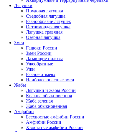
Аквариумные и террариумные черепахи
Лягушки
Прудовая лягушка
Съедобная лягушка
Разнообразие лягушек
Остромордая лягушка
Лягушка травяная
Озерная лягушка
Змеи
Гадюки России
Змеи России
Лазающие полозы
Ужеобразные
Ужи
Разное о змеях
Наиболее опасные змеи
Жабы
Лягушки и жабы России
Квакша обыкновенная
Жаба зеленая
Жаба обыкновенная
Амфибии
Бесхвостые амфибии России
Амфибии России
Хвостатые амфибии России