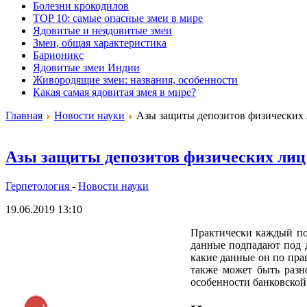
Болезни крокодилов
TOP 10: самые опасные змеи в мире
Ядовитые и неядовитые змеи
Змеи, общая характеристика
Барионикс
Ядовитые змеи Индии
Живородящие змеи: названия, особенности
Какая самая ядовитая змея в мире?
Главная
Новости науки
Азы защиты депозитов физических 
Азы защиты депозитов физических лиц
Герпетология
-
Новости науки
19.06.2019 13:10
Практически каждый пол
данные подпадают под д
какие данные он по пра
также может быть разно
особенности банковской