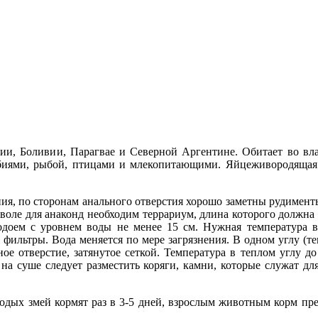
лии, Боливии, Парагвае и Северной Аргентине. Обитает во в
биями, рыбой, птицами и млекопитающими. Яйцеживородящая з
я, по сторонам анального отверстия хорошо заметны рудименты 
еволе для анаконд необходим террариум, длина которого должна
доем с уровнем воды не менее 15 см. Нужная температура в
фильтры. Вода меняется по мере загрязнения. В одном углу (т
ое отверстие, затянутое сеткой. Температура в теплом углу до
 на суше следует разместить коряги, камни, которые служат д
ых змей кормят раз в 3-5 дней, взрослым животным корм предла