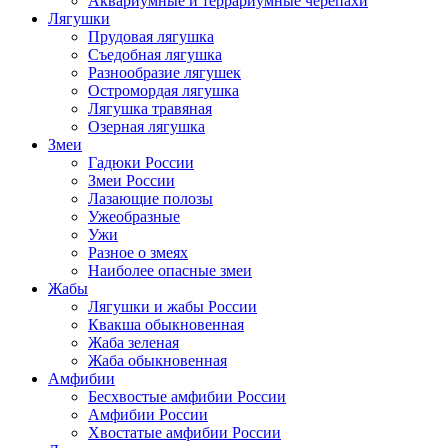
Аквариумные и террариумные черепахи
Лягушки
Прудовая лягушка
Съедобная лягушка
Разнообразие лягушек
Остромордая лягушка
Лягушка травяная
Озерная лягушка
Змеи
Гадюки России
Змеи России
Лазающие полозы
Ужеобразные
Ужи
Разное о змеях
Наиболее опасные змеи
Жабы
Лягушки и жабы России
Квакша обыкновенная
Жаба зеленая
Жаба обыкновенная
Амфибии
Бесхвостые амфибии России
Амфибии России
Хвостатые амфибии России