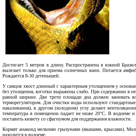
Достигает 5 метров в длину. Распространена в южной Брази
вылезает только для приема солнечных ванн. Питается амфи
Рождается 8-30 детенышей.
У самцов хвост длинный с характерным утолщением у основани
без утолщения, коготки выражены слабо. При содержании в н
равной ширине. Две трети площади дна должен занимать во
терморегулятором. Для очистки воды используют стандартные 
накаливания), в другом (холодном) углу делают вентиляционн
температура в помещении падает не ниже 20°С. В водоеме и
поставить кювету со сфагнумом для поддержания влажности.
Кормят анаконд мелкими грызунами (мышами, крысами). Молод
находится в водоеме.