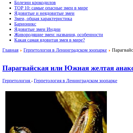
Болезни крокодилов
TOP 10: самые опасные змеи в мире
Ядовитые и неядовитые змеи
Змеи, общая характеристика
Барионикс
Ядовитые змеи Индии
Живородящие змеи: названия, особенности
Какая самая ядовитая змея в мире?
Главная
Герпетология в Ленинградском зоопарке
Парагвайск
Парагвайская или Южная желтая анакон
Герпетология
-
Герпетология в Ленинградском зоопарке