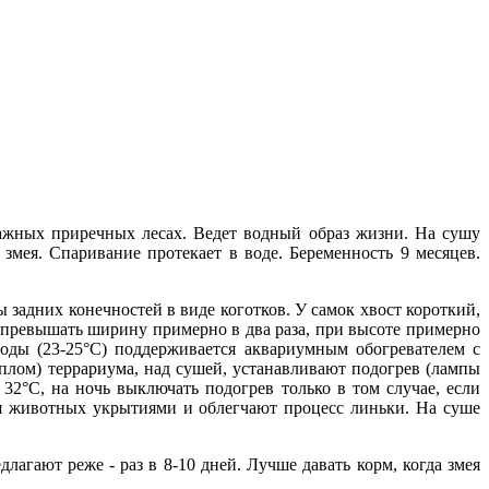
лажных приречных лесах. Ведет водный образ жизни. На сушу
мея. Спаривание протекает в воде. Беременность 9 месяцев.
задних конечностей в виде коготков. У самок хвост короткий,
 превышать ширину примерно в два раза, при высоте примерно
оды (23-25°С) поддерживается аквариумным обогревателем с
еплом) террариума, над сушей, устанавливают подогрев (лампы
 32°C, на ночь выключать подогрев только в том случае, если
ля животных укрытиями и облегчают процесс линьки. На суше
гают реже - раз в 8-10 дней. Лучше давать корм, когда змея