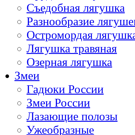
Съедобная лягушка
Разнообразие лягуше
Остромордая лягушк
Лягушка травяная
Озерная лягушка
Змеи
Гадюки России
Змеи России
Лазающие полозы
Ужеобразные