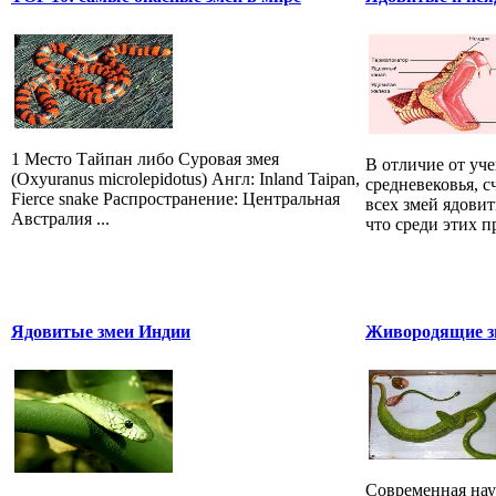
1 Место Тайпан либо Суровая змея
В отличие от уч
(Oxyuranus microlepidotus) Англ: Inland Taipan,
средневековья, 
Fierce snake Распространение: Центральная
всех змей ядови
Австралия ...
что среди этих 
Ядовитые змеи Индии
Живородящие зм
Современная наук