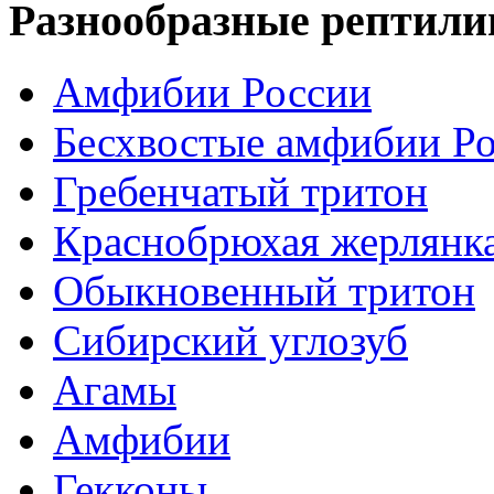
Разнообразные рептили
Амфибии России
Бесхвостые амфибии Р
Гребенчатый тритон
Краснобрюхая жерлянк
Обыкновенный тритон
Сибирский углозуб
Агамы
Амфибии
Гекконы